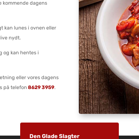
 de kommende dagens
gt kan lunes i ovnen eller
live nydt.
g og kan hentes i
retning eller vores dagens
s på telefon
8629 3959
.
Den Glade Slagter