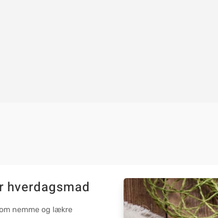
ker hverdagsmad
e som nemme og lækre