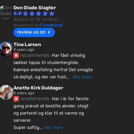
Den Glade Slagter
5.0
Based on 12 reviews
powered by
Facebook
review us on
Tina Larsen
3 years ago
recommends
Har fået virkelig 
lækker tapas til studentergilde. 
Kæmpe anbefaling herfra! Det smagte 
så dejligt, og der var fuld
... 
læs mere
Anette Kirk Guldager
5 years ago
recommends
Har i år for første 
gang prøvet at bestille ænder, stegt 
og parteret og klar til at varme og 
serverer.
Super saftig
... 
læs mere