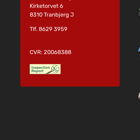
Kirketorvet 6
8310 Tranbjerg J
Tlf. 8629 3959
info@dgs-tranbjerg.dk
CVR: 20068388