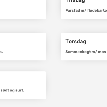
Tirsdag
Farsfad m/ flødekarto
Torsdag
s.
Sammenkogt m/ mos o
 sødt og surt.