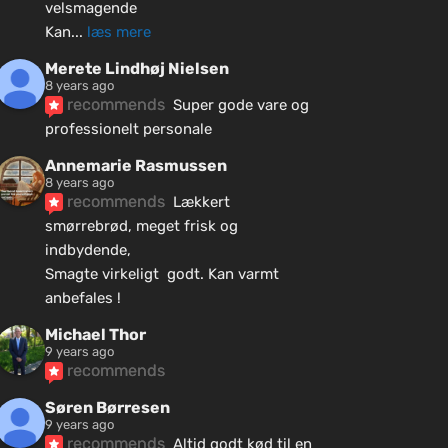
velsmagende
Kan
... 
læs mere
Merete Lindhøj Nielsen
8 years ago
recommends
Super gode vare og 
professionelt personale
Annemarie Rasmussen
8 years ago
recommends
Lækkert 
smørrebrød, meget frisk og 
indbydende, 
Smagte virkeligt  godt. Kan varmt 
anbefales !
Michael Thor
9 years ago
recommends
Søren Børresen
9 years ago
recommends
Altid godt kød til en 