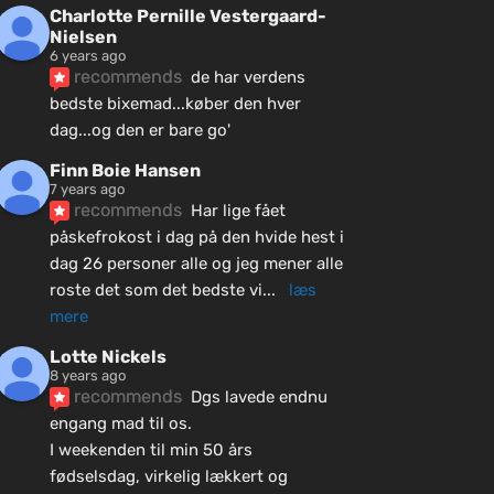
Charlotte Pernille Vestergaard-
Nielsen
6 years ago
recommends
de har verdens 
bedste bixemad...køber den hver 
dag...og den er bare go'
Finn Boie Hansen
7 years ago
recommends
Har lige fået 
påskefrokost i dag på den hvide hest i 
dag 26 personer alle og jeg mener alle 
roste det som det bedste vi
... 
læs 
mere
Lotte Nickels
8 years ago
recommends
Dgs lavede endnu 
engang mad til os.
I weekenden til min 50 års 
fødselsdag, virkelig lækkert og 