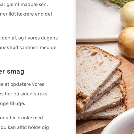
 har glemt madpakken,
r er lidt lækrere end det
nden af, og i vores dagens
 dansk kød sammen med de
ver smag
de at opdatere vores
 her på siden straks
uge til uge.
bonader, skinke med
 du kan altid holde dig