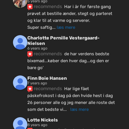
5 years ago
recommends
Har i år for første gang 
prøvet at bestille ænder, stegt og parteret 
og klar til at varme og serverer.
Super saftig
... 
læs mere
Charlotte Pernille Vestergaard-
Nielsen
6 years ago
recommends
de har verdens bedste 
bixemad...køber den hver dag...og den er 
bare go'
Finn Boie Hansen
7 years ago
recommends
Har lige fået 
påskefrokost i dag på den hvide hest i dag 
26 personer alle og jeg mener alle roste det 
som det bedste vi
... 
læs mere
Lotte Nickels
8 years ago