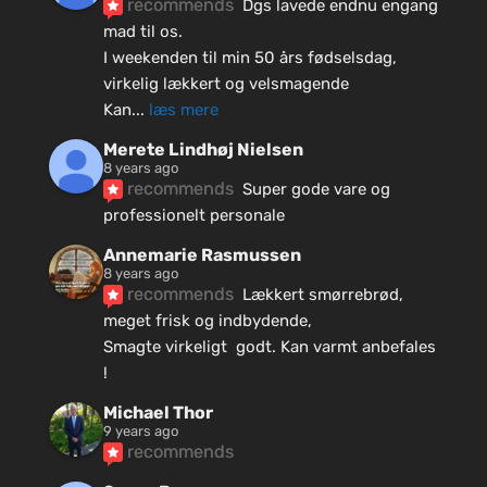
recommends
Dgs lavede endnu engang 
mad til os.
I weekenden til min 50 års fødselsdag, 
virkelig lækkert og velsmagende
Kan
... 
læs mere
Merete Lindhøj Nielsen
8 years ago
recommends
Super gode vare og 
professionelt personale
Annemarie Rasmussen
8 years ago
recommends
Lækkert smørrebrød, 
meget frisk og indbydende, 
Smagte virkeligt  godt. Kan varmt anbefales 
!
Michael Thor
9 years ago
recommends