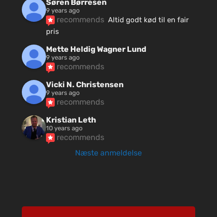
Søren Børresen
9 years ago
recommends
Altid godt kød til en fair 
pris
Mette Heldig Wagner Lund
9 years ago
recommends
Vicki N. Christensen
9 years ago
recommends
Kristian Leth
10 years ago
recommends
Næste anmeldelse