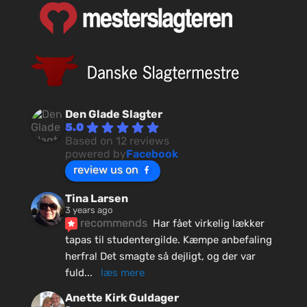
Den Glade Slagter
5.0
Based on 12 reviews
powered by
Facebook
review us on
Tina Larsen
3 years ago
recommends
Har fået virkelig lækker 
tapas til studentergilde. Kæmpe anbefaling 
herfra! Det smagte så dejligt, og der var 
fuld
... 
læs mere
Anette Kirk Guldager