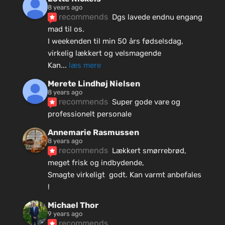
8 years ago
recommends
Dgs lavede endnu engang 
mad til os.
I weekenden til min 50 års fødselsdag, 
virkelig lækkert og velsmagende
Kan
... 
læs mere
Merete Lindhøj Nielsen
8 years ago
recommends
Super gode vare og 
professionelt personale
Annemarie Rasmussen
8 years ago
recommends
Lækkert smørrebrød, 
meget frisk og indbydende, 
Smagte virkeligt  godt. Kan varmt anbefales 
!
Michael Thor
9 years ago
recommends