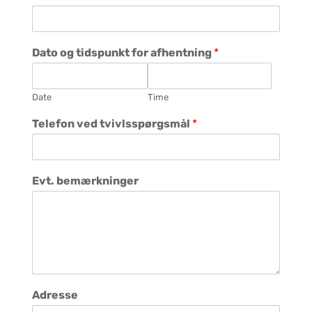
r
4
b
0
ø
0
f
g
Dato og tidspunkt for afhentning
*
)
r
b
ø
Date
Time
f
)
Telefon ved tvivlsspørgsmål
*
Evt. bemærkninger
Adresse