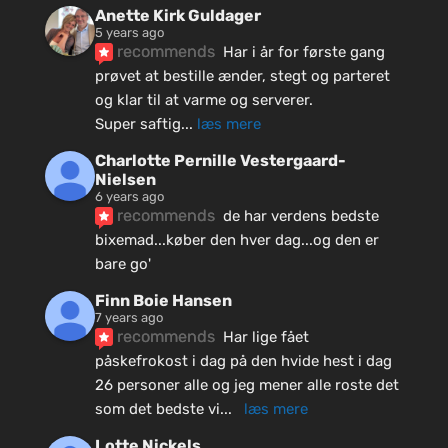
Anette Kirk Guldager
5 years ago
recommends
Har i år for første gang 
prøvet at bestille ænder, stegt og parteret 
og klar til at varme og serverer.
Super saftig
... 
læs mere
Charlotte Pernille Vestergaard-
Nielsen
6 years ago
recommends
de har verdens bedste 
bixemad...køber den hver dag...og den er 
bare go'
Finn Boie Hansen
7 years ago
recommends
Har lige fået 
påskefrokost i dag på den hvide hest i dag 
26 personer alle og jeg mener alle roste det 
som det bedste vi
... 
læs mere
Lotte Nickels