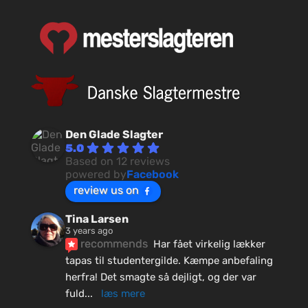
Den Glade Slagter
5.0
Based on 12 reviews
powered by
Facebook
review us on
Tina Larsen
3 years ago
recommends
Har fået virkelig lækker 
tapas til studentergilde. Kæmpe anbefaling 
herfra! Det smagte så dejligt, og der var 
fuld
... 
læs mere