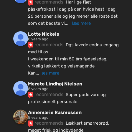
recommends
Har lige fået 
påskefrokost i dag på den hvide hest i dag 
26 personer alle og jeg mener alle roste det 
som det bedste vi
... 
læs mere
Lotte Nickels
8 years ago
recommends
Dgs lavede endnu engang 
mad til os.
I weekenden til min 50 års fødselsdag, 
virkelig lækkert og velsmagende
Kan
... 
læs mere
Merete Lindhøj Nielsen
8 years ago
recommends
Super gode vare og 
professionelt personale
Annemarie Rasmussen
8 years ago
recommends
Lækkert smørrebrød, 
meget frisk og indbydende, 