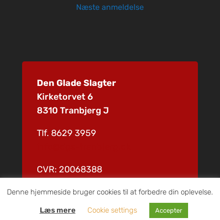
Næste anmeldelse
Den Glade Slagter
Kirketorvet 6
8310 Tranbjerg J
Tlf.
8629 3959
info@dgs-tranbjerg.dk
CVR: 20068388
Denne hjemmeside bruger cookies til at forbedre din oplevelse.
Læs mere
Cookie settings
Accepter