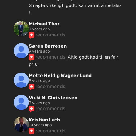
Smagte virkeligt  godt. Kan varmt anbefales 
!
Michael Thor
9 years ago
recommends
Søren Børresen
9 years ago
recommends
Altid godt kød til en fair 
pris
Mette Heldig Wagner Lund
9 years ago
recommends
Vicki N. Christensen
9 years ago
recommends
Kristian Leth
10 years ago
recommends