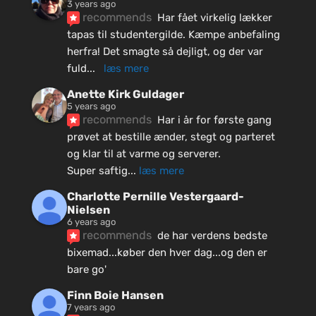
3 years ago
recommends
Har fået virkelig lækker 
tapas til studentergilde. Kæmpe anbefaling 
herfra! Det smagte så dejligt, og der var 
fuld
... 
læs mere
Anette Kirk Guldager
5 years ago
recommends
Har i år for første gang 
prøvet at bestille ænder, stegt og parteret 
og klar til at varme og serverer.
Super saftig
... 
læs mere
Charlotte Pernille Vestergaard-
Nielsen
6 years ago
recommends
de har verdens bedste 
bixemad...køber den hver dag...og den er 
bare go'
Finn Boie Hansen
7 years ago