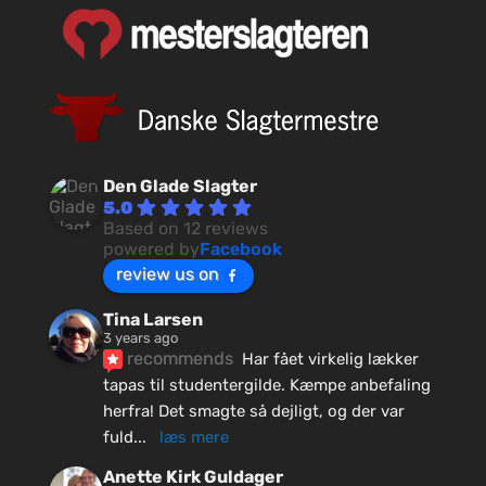
Den Glade Slagter
5.0
Based on 12 reviews
powered by
Facebook
review us on
Tina Larsen
3 years ago
recommends
Har fået virkelig lækker 
tapas til studentergilde. Kæmpe anbefaling 
herfra! Det smagte så dejligt, og der var 
fuld
... 
læs mere
Anette Kirk Guldager