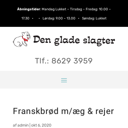
Åbningstider
:
Mandag Lukket – Tirsdag – Fredag: 10.00 –
17.30 • • Lørdag:​ 9.00 – 13.00 • Søndag: Lukket
Tlf.: 8629 3959
Franskbrød m/æg & rejer
af
admin
|
okt 6, 2020