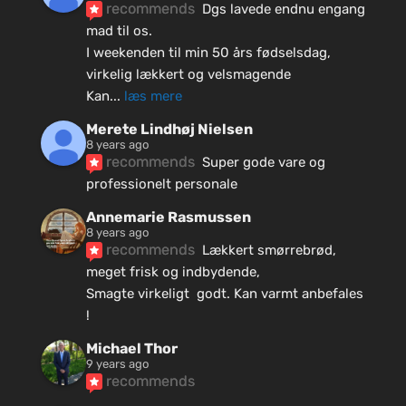
recommends
Dgs lavede endnu engang 
mad til os.
I weekenden til min 50 års fødselsdag, 
virkelig lækkert og velsmagende
Kan
... 
læs mere
Merete Lindhøj Nielsen
8 years ago
recommends
Super gode vare og 
professionelt personale
Annemarie Rasmussen
8 years ago
recommends
Lækkert smørrebrød, 
meget frisk og indbydende, 
Smagte virkeligt  godt. Kan varmt anbefales 
!
Michael Thor
9 years ago
recommends