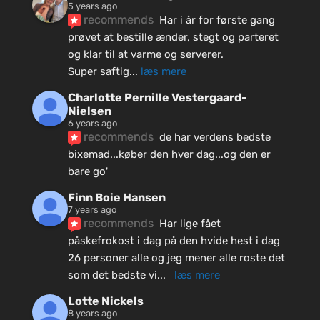
5 years ago
recommends
Har i år for første gang 
prøvet at bestille ænder, stegt og parteret 
og klar til at varme og serverer.
Super saftig
... 
læs mere
Charlotte Pernille Vestergaard-
Nielsen
6 years ago
recommends
de har verdens bedste 
bixemad...køber den hver dag...og den er 
bare go'
Finn Boie Hansen
7 years ago
recommends
Har lige fået 
påskefrokost i dag på den hvide hest i dag 
26 personer alle og jeg mener alle roste det 
som det bedste vi
... 
læs mere
Lotte Nickels
8 years ago