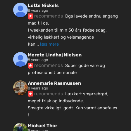
Lotte Nickels
8 years ago
recommends
Dgs lavede endnu engang 
mad til os.
I weekenden til min 50 års fødselsdag, 
virkelig lækkert og velsmagende
Kan
... 
læs mere
Merete Lindhøj Nielsen
8 years ago
recommends
Super gode vare og 
professionelt personale
Annemarie Rasmussen
8 years ago
recommends
Lækkert smørrebrød, 
meget frisk og indbydende, 
Smagte virkeligt  godt. Kan varmt anbefales 
!
Michael Thor
9 years ago