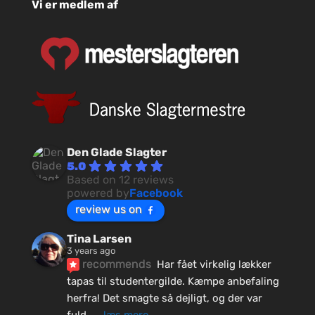
Vi er medlem af
Den Glade Slagter
5.0
Based on 12 reviews
powered by
Facebook
review us on
Tina Larsen
3 years ago
recommends
Har fået virkelig lækker 
tapas til studentergilde. Kæmpe anbefaling 
herfra! Det smagte så dejligt, og der var 