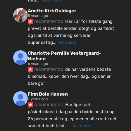
fuld
... 
læs mere
Anette Kirk Guldager
5 years ago
recommends
Har i år for første gang 
prøvet at bestille ænder, stegt og parteret 
og klar til at varme og serverer.
Super saftig
... 
læs mere
Charlotte Pernille Vestergaard-
Nielsen
6 years ago
recommends
de har verdens bedste 
bixemad...køber den hver dag...og den er 
bare go'
Finn Boie Hansen
7 years ago
recommends
Har lige fået 
påskefrokost i dag på den hvide hest i dag 
26 personer alle og jeg mener alle roste det 
som det bedste vi
... 
læs mere