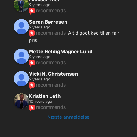
9 years ago
recommends
Søren Børresen
9 years ago
recommends
Altid godt kød til en fair 
pris
Mette Heldig Wagner Lund
9 years ago
recommends
Vicki N. Christensen
9 years ago
recommends
Kristian Leth
10 years ago
recommends
Næste anmeldelse