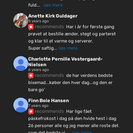
fuld
... 
læs mere
Anette Kirk Guldager
5 years ago
recommends
Har i år for første gang 
prøvet at bestille ænder, stegt og parteret 
og klar til at varme og serverer.
Super saftig
... 
læs mere
Charlotte Pernille Vestergaard-
Nielsen
6 years ago
recommends
de har verdens bedste 
bixemad...køber den hver dag...og den er 
bare go'
Finn Boie Hansen
7 years ago
recommends
Har lige fået 
påskefrokost i dag på den hvide hest i dag 
26 personer alle og jeg mener alle roste det 
som det bedste vi
... 
læs mere