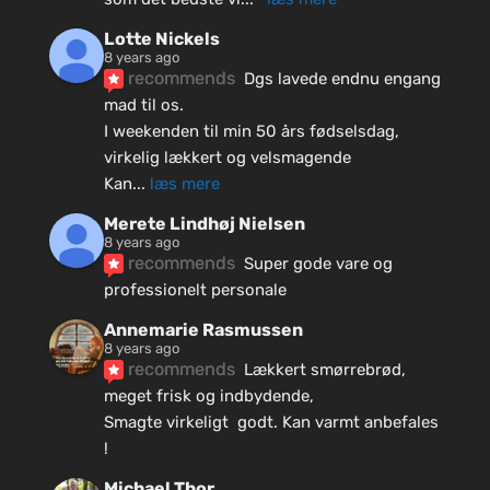
Lotte Nickels
8 years ago
recommends
Dgs lavede endnu engang 
mad til os.
I weekenden til min 50 års fødselsdag, 
virkelig lækkert og velsmagende
Kan
... 
læs mere
Merete Lindhøj Nielsen
8 years ago
recommends
Super gode vare og 
professionelt personale
Annemarie Rasmussen
8 years ago
recommends
Lækkert smørrebrød, 
meget frisk og indbydende, 
Smagte virkeligt  godt. Kan varmt anbefales 
!
Michael Thor