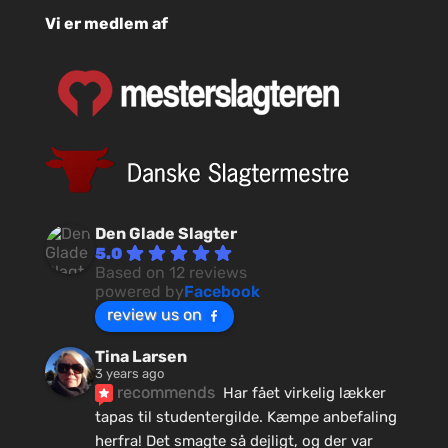
Vi er medlem af
Den Glade Slagter
5.0
Based on 12 reviews
powered by
Facebook
review us on
Tina Larsen
3 years ago
recommends
Har fået virkelig lækker 
tapas til studentergilde. Kæmpe anbefaling 
herfra! Det smagte så dejligt, og der var 