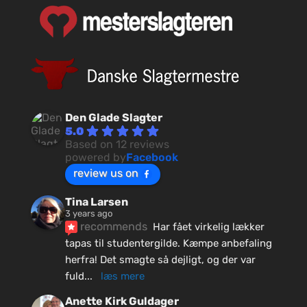
Den Glade Slagter
5.0
Based on 12 reviews
powered by
Facebook
review us on
Tina Larsen
3 years ago
recommends
Har fået virkelig lækker 
tapas til studentergilde. Kæmpe anbefaling 
herfra! Det smagte så dejligt, og der var 
fuld
... 
læs mere
Anette Kirk Guldager