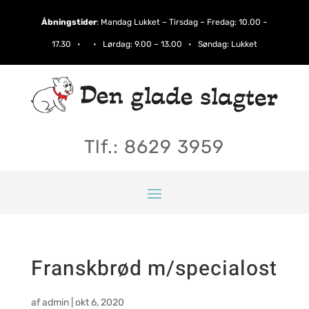
Åbningstider
:
Mandag Lukket – Tirsdag – Fredag: 10.00 –
17.30 • • Lørdag:​ 9.00 – 13.00 • Søndag: Lukket
Tlf.: 8629 3959
Franskbrød m/specialost
af
admin
|
okt 6, 2020