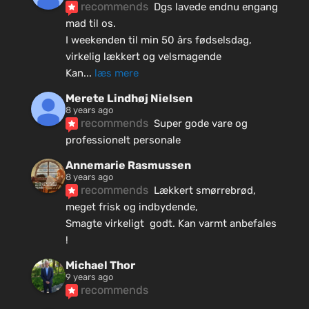
recommends
Dgs lavede endnu engang 
mad til os.
I weekenden til min 50 års fødselsdag, 
virkelig lækkert og velsmagende
Kan
... 
læs mere
Merete Lindhøj Nielsen
8 years ago
recommends
Super gode vare og 
professionelt personale
Annemarie Rasmussen
8 years ago
recommends
Lækkert smørrebrød, 
meget frisk og indbydende, 
Smagte virkeligt  godt. Kan varmt anbefales 
!
Michael Thor
9 years ago
recommends