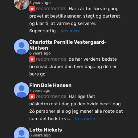
5 years ago
recommends
Har i år for første gang 
prøvet at bestille ænder, stegt og parteret 
og klar til at varme og serverer.
Super saftig
... 
læs mere
Charlotte Pernille Vestergaard-
Nielsen
6 years ago
recommends
de har verdens bedste 
bixemad...køber den hver dag...og den er 
bare go'
Finn Boie Hansen
7 years ago
recommends
Har lige fået 
påskefrokost i dag på den hvide hest i dag 
26 personer alle og jeg mener alle roste det 
som det bedste vi
... 
læs mere
Lotte Nickels
8 years ago